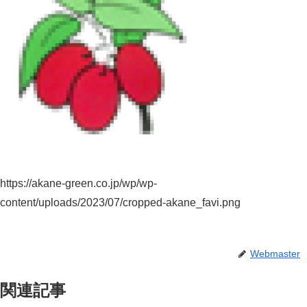
https://akane-green.co.jp/wp/wp-
content/uploads/2023/07/cropped-akane_favi.png
Webmaster
関連記事